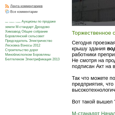
Лента комментариев
Все комментарии
Аукционы по продаже
Дороги
Кооператив
Газопровод
земли
М-стандарт
Дроздово
Химзавод
Общее собрание
Торжественное 
Боровлянский сельсовет
Председатель
Электричество
Сегодня проезжая
Лесковка
Взносы
2012
крышу здания
во
Строительство дорог
работники препри
Миноблисполком
Боровляны
Белтелеком
Электрификация
2013
Не смотря на пр
подписан Акт на 
Так что можете п
предприятия, что
высокотехнологи
Вот такой вышел 
М-станадрт Нача