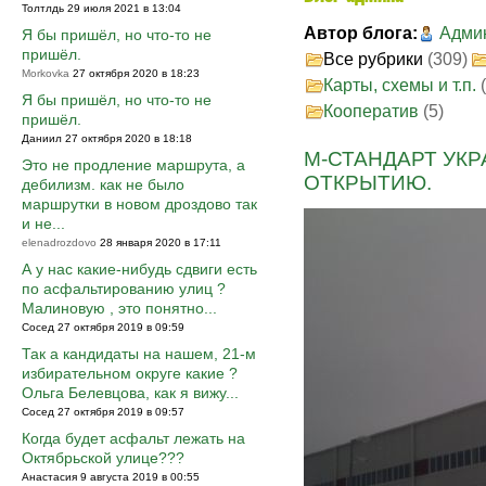
Толтлдь 29 июля 2021 в 13:04
Автор блога:
Адми
Я бы пришёл, но что-то не
пришёл.
Все рубрики
(309)
Morkovka
27 октября 2020 в 18:23
Карты, схемы и т.п.
Я бы пришёл, но что-то не
Кооператив
(5)
пришёл.
Даниил 27 октября 2020 в 18:18
М-СТАНДАРТ УК
Это не продление маршрута, а
ОТКРЫТИЮ.
дебилизм. как не было
маршрутки в новом дроздово так
и не...
elenadrozdovo
28 января 2020 в 17:11
А у нас какие-нибудь сдвиги есть
по асфальтированию улиц ?
Малиновую , это понятно...
Сосед 27 октября 2019 в 09:59
Так а кандидаты на нашем, 21-м
избирательном округе какие ?
Ольга Белевцова, как я вижу...
Сосед 27 октября 2019 в 09:57
Когда будет асфальт лежать на
Октябрьской улице???
Анастасия 9 августа 2019 в 00:55