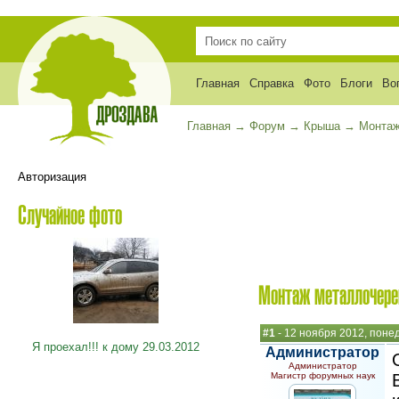
Главная
Справка
Фото
Блоги
Во
Главная
→
Форум
→
Крыша
→
Монтаж
Авторизация
Случайное фото
Монтаж металлочере
#1
- 12 ноября 2012, поне
Я проехал!!! к дому 29.03.2012
Администратор
Администратор
Магистр форумных наук