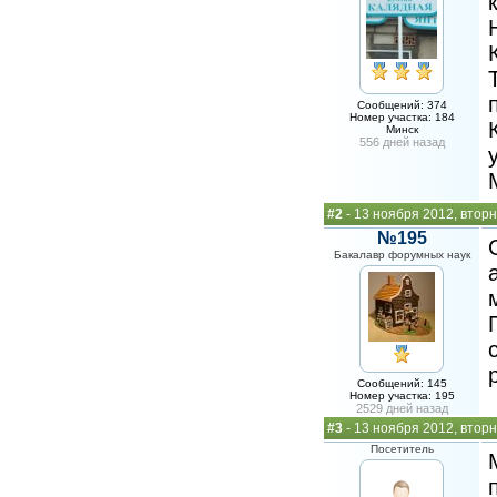
Сообщений: 374
Номер участка: 184
Минск
556 дней назад
#2
- 13 ноября 2012, вторн
№195
Бакалавр форумных наук
Сообщений: 145
Номер участка: 195
2529 дней назад
#3
- 13 ноября 2012, вторн
Посетитель