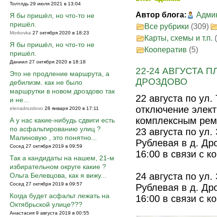
Толтлдь 29 июля 2021 в 13:04
Автор блога:
Адми
Я бы пришёл, но что-то не
пришёл.
Все рубрики
(309)
Morkovka
27 октября 2020 в 18:23
Карты, схемы и т.п.
Я бы пришёл, но что-то не
Кооператив
(5)
пришёл.
Даниил 27 октября 2020 в 18:18
22-24 АВГУСТА 
Это не продление маршрута, а
ДРОЗДОВО
дебилизм. как не было
маршрутки в новом дроздово так
22 августа по ул.
и не...
отключение электр
elenadrozdovo
28 января 2020 в 17:11
комплексным рем
А у нас какие-нибудь сдвиги есть
по асфальтированию улиц ?
23 августа по ул
Малиновую , это понятно...
Рублевая в д. Др
Сосед 27 октября 2019 в 09:59
16:00 в связи с 
Так а кандидаты на нашем, 21-м
избирательном округе какие ?
24 августа по ул
Ольга Белевцова, как я вижу...
Сосед 27 октября 2019 в 09:57
Рублевая в д. Др
Когда будет асфальт лежать на
16:00 в связи с 
Октябрьской улице???
Анастасия 9 августа 2019 в 00:55