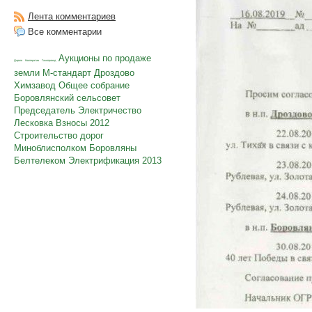
Лента комментариев
Все комментарии
Аукционы по продаже
Дороги
Кооператив
Газопровод
земли
М-стандарт
Дроздово
Химзавод
Общее собрание
Боровлянский сельсовет
Председатель
Электричество
Лесковка
Взносы
2012
Строительство дорог
Миноблисполком
Боровляны
Белтелеком
Электрификация
2013