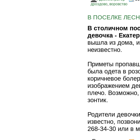
дроздово
,
воровство
В ПОСЕЛКЕ ЛЕСН
В столичном по
девочка - Екате
вышла из дома, и
неизвестно.
Приметы пропавше
была одета в роз
коричневое болер
изображением дев
плечо. Возможно,
зонтик.
Родители девочки
известно, позвон
268-34-30 или в 