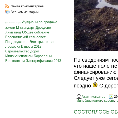
Лента комментариев
Все комментарии
Аукционы по продаже
Дороги
Кооператив
Газопровод
земли
М-стандарт
Дроздово
Химзавод
Общее собрание
Боровлянский сельсовет
Председатель
Электричество
Лесковка
Взносы
2012
Строительство дорог
Миноблисполком
Боровляны
По сведениям по
Белтелеком
Электрификация
2013
что наше поле
не
финансированию н
Следует уже сего
поздно
С дорог
Администратор
29
Миноблисполком
,
дороги
,
г
СОСТОЯЛОСЬ ОБ