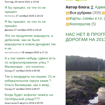
Толтлдь 29 июля 2021 в 13:04
Автор блога:
Адми
Я бы пришёл, но что-то не
пришёл.
Все рубрики
(309)
Morkovka
27 октября 2020 в 18:23
Карты, схемы и т.п.
Я бы пришёл, но что-то не
Кооператив
(5)
пришёл.
Даниил 27 октября 2020 в 18:18
НАС НЕТ В ПРО
Это не продление маршрута, а
ДОРОГАМ НА 201
дебилизм. как не было
маршрутки в новом дроздово так
и не...
elenadrozdovo
28 января 2020 в 17:11
А у нас какие-нибудь сдвиги есть
по асфальтированию улиц ?
Малиновую , это понятно...
Сосед 27 октября 2019 в 09:59
Так а кандидаты на нашем, 21-м
избирательном округе какие ?
Ольга Белевцова, как я вижу...
Сосед 27 октября 2019 в 09:57
Когда будет асфальт лежать на
Октябрьской улице???
Анастасия 9 августа 2019 в 00:55