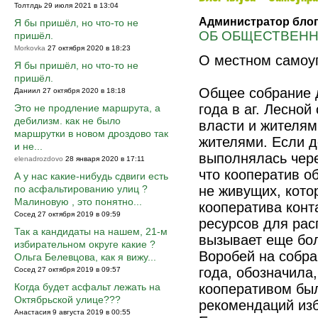
Толтлдь 29 июля 2021 в 13:04
Администратор блог
Я бы пришёл, но что-то не
ОБ ОБЩЕСТВЕН
пришёл.
Morkovka
27 октября 2020 в 18:23
О местном самоу
Я бы пришёл, но что-то не
пришёл.
Общее собрание д
Даниил 27 октября 2020 в 18:18
года в аг. Лесно
Это не продление маршрута, а
дебилизм. как не было
власти и жителям
маршрутки в новом дроздово так
жителями. Если д
и не...
выполнялась чере
elenadrozdovo
28 января 2020 в 17:11
что кооператив о
А у нас какие-нибудь сдвиги есть
по асфальтированию улиц ?
не живущих, кото
Малиновую , это понятно...
кооператива конт
Сосед 27 октября 2019 в 09:59
ресурсов для рас
Так а кандидаты на нашем, 21-м
вызывает еще бо
избирательном округе какие ?
Воробей на собра
Ольга Белевцова, как я вижу...
года, обозначила
Сосед 27 октября 2019 в 09:57
Когда будет асфальт лежать на
кооперативом был
Октябрьской улице???
рекомендаций изб
Анастасия 9 августа 2019 в 00:55