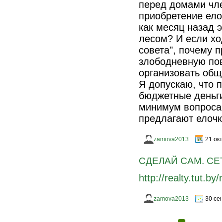
перед домами чле
приобретение ело
как месяц назад 
лесом? И если хо
совета", почему 
злободневную пов
организовать общ
Я допускаю, что 
бюджетные деньги
минимум вопроса 
предлагают елоч
zamova2013
21 ок
СДЕЛАЙ САМ. СЕТ
http://realty.tut.b
zamova2013
30 се