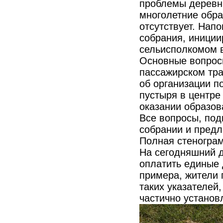
проблемы деревни
многолетние обра
отсутствует. Нап
собрания, иниции
сельисполкомом в
Основные вопрос
пассажирском тра
об организации п
пустыря в центре
оказании образов
Все вопросы, под
собрании и пред
Полная стенограм
На сегодняшний 
оплатить единые 
примера, жители 
таких указателей
частично установ