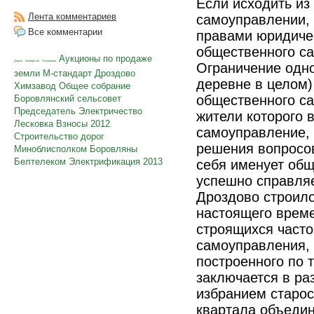
Если исходить из
Лента комментариев
самоуправлении, 
Все комментарии
правами юридичес
общественного са
Аукционы по продаже
Дороги
Кооператив
Газопровод
Ограничение одно
земли
М-стандарт
Дроздово
деревне в целом)
Химзавод
Общее собрание
общественного са
Боровлянский сельсовет
Председатель
Электричество
жители которого 
Лесковка
Взносы
2012
самоуправление, 
Строительство дорог
решения вопросов
Миноблисполком
Боровляны
Белтелеком
Электрификация
2013
себя именует общ
успешно справляе
Дроздово строило
настоящего време
строящихся часто
самоуправления, 
построенного по 
заключается в ра
избранием старос
квартала объедин