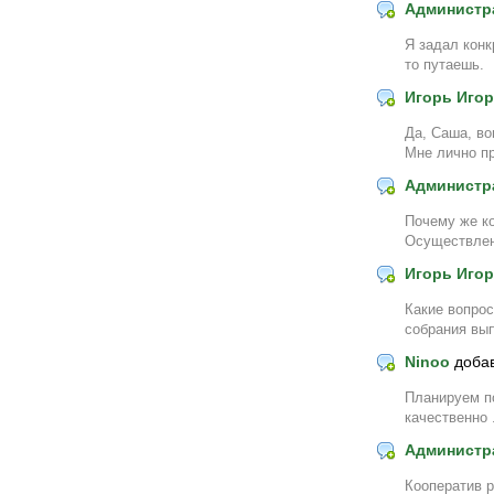
Администр
Я задал конк
то путаешь.
Игорь Иго
Да, Саша, во
Мне лично пр
Администр
Почему же ко
Осуществлен
Игорь Иго
Какие вопрос
собрания вы
Ninoo
доба
Планируем п
качественно 
Администр
Кооператив р