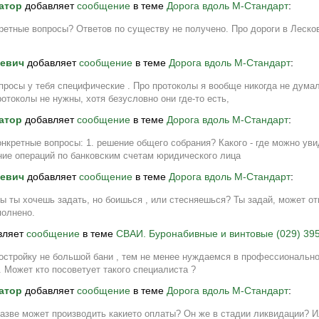
атор
добавляет
сообщение
в теме
Дорога вдоль М-Стандарт
:
ретные вопросы? Ответов по существу не получено. Про дороги в Лесковк
ревич
добавляет
сообщение
в теме
Дорога вдоль М-Стандарт
:
просы у тебя специфические . Про протоколы я вообще никогда не думал,
отоколы не нужны, хотя безусловно они где-то есть,
атор
добавляет
сообщение
в теме
Дорога вдоль М-Стандарт
:
нкретные вопросы: 1. решение общего собрания? Какого - где можно уви
ие операций по банковским счетам юридического лица
ревич
добавляет
сообщение
в теме
Дорога вдоль М-Стандарт
:
ы ты хочешь задать, но боишься , или стесняешься? Ты задай, может от
полнено.
вляет
сообщение
в теме
СВАИ. Буронабивные и винтовые (029) 395
остройку не большой бани , тем не менее нуждаемся в профессионально
. Может кто посоветует такого специалиста ?
атор
добавляет
сообщение
в теме
Дорога вдоль М-Стандарт
:
азве может производить какието оплаты? Он же в стадии ликвидации? И