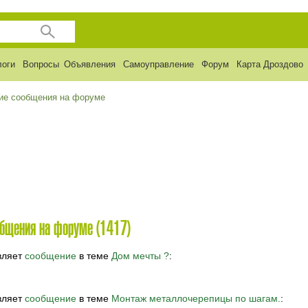
логи
Вопросы
Объявления
Самоуправление
Форум
Карта Дроздово
ие сообщения на форуме
общения на форуме (1417)
вляет
сообщение
в теме
Дом мечты ?
:
вляет
сообщение
в теме
Монтаж металлочерепицы по шагам.
: