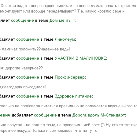
 Хочется задать вопрос кровельщикам по весне думаю начать строитель
ремонтируют или вообще переделывают? Т.е. какую кровлю себе н
вляет
сообщение
в теме
Дом мечты ?
:
бавляет
сообщение
в теме
Линолеум
:
 ламинат положить??надежнее ведь!
бавляет
сообщение
в теме
УЧАСТКИ В МАЛИНОВКЕ
:
ки дорогие наверное??
бавляет
сообщение
в теме
Прокси-сервер
:
т,благодарю пригодился!
бавляет
сообщение
в теме
Здоровое питание
:
сколько не пробовала питаться правильно не получается вкусненького то
ревич
добавляет
сообщение
в теме
Дорога вдоль М-Стандарт
:
ьно попутал - не поднял тему, не проверил , чей пост ))) Ну кто-то тут п
нкретнее некуда. Только я сомневаюсь, что ты тут о