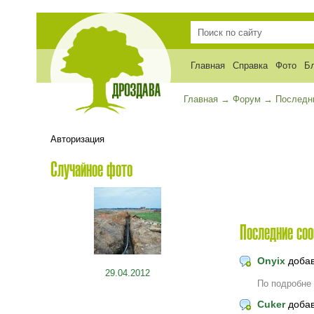
Главная
Справка
Фото
Б
Главная
→
Форум
→
Последн
Авторизация
Случайное фото
Последние со
Onyix
доба
29.04.2012
По подробне
Cuker
доба