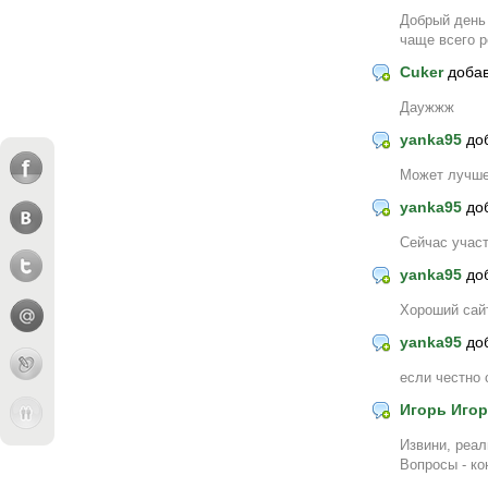
Добрый день
чаще всего 
Cuker
доба
Даужжж
yanka95
до
Может лучше
yanka95
до
Сейчас участ
yanka95
до
Хороший сай
yanka95
до
если честно 
Игорь Иго
Извини, реал
Вопросы - ко