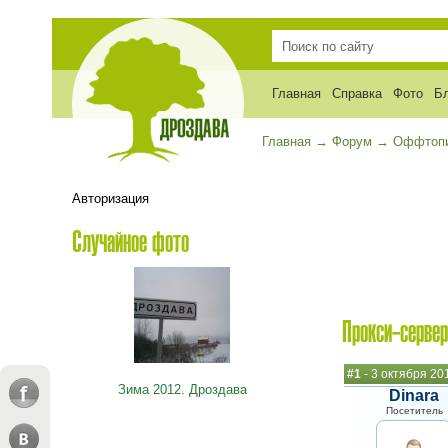
Главная
Справка
Фото
Б
Главная
→
Форум
→
Оффтоп
Авторизация
Случайное фото
Прокси-сервер
#1
- 3 октября 20
Зима 2012. Дроздава
Dinara
Посетитель