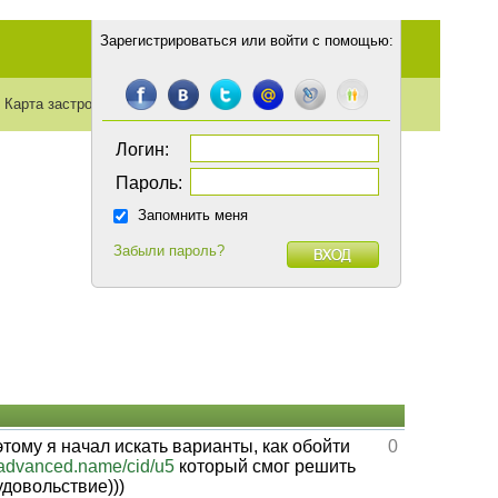
Зарегистрироваться
или
войти с помощью
:
Карта застройки
Транспорт
Статьи
Логин:
Пароль:
Запомнить меня
Забыли пароль?
ому я начал искать варианты, как обойти
0
//advanced.name/cid/u5
который смог решить
удовольствие)))