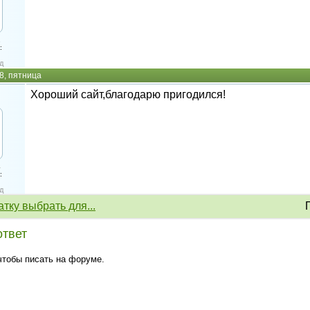
2
:
д
8, пятница
Хороший сайт,благодарю пригодился!
4
:
д
тку выбрать для...
ответ
 чтобы писать на форуме.