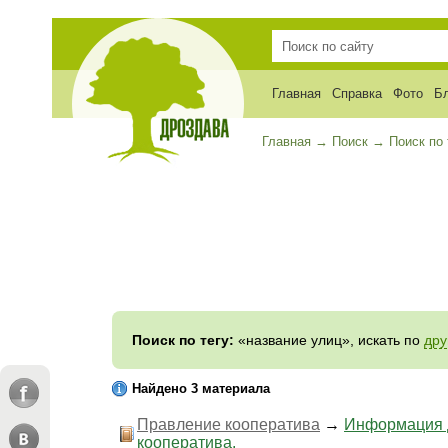
Главная
Справка
Фото
Б
Главная
→
Поиск
→
Поиск по 
Поиск по тегу:
«название улиц», искать по
дру
Найдено 3 материала
Правление кооператива
→
Информация д
кооператива.