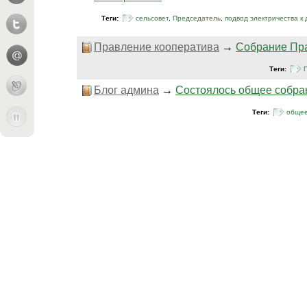
Теги:
сельсовет
,
Председатель
,
подвод электричества к 
Правление кооператива
→
Собрание Пра
Теги:
Блог админа
→
Состоялось общее собра
Теги:
общее