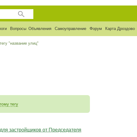
логи
Вопросы
Объявления
Самоуправление
Форум
Карта Дроздово
тегу "название улиц"
гому тегу
ля застройщиков от Председателя