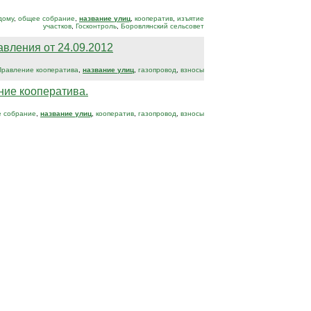
дому
,
общее собрание
,
название улиц
,
кооператив
,
изъятие
участков
,
Госконтроль
,
Боровлянский сельсовет
вления от 24.09.2012
Правление кооператива
,
название улиц
,
газопровод
,
взносы
ние кооператива.
 собрание
,
название улиц
,
кооператив
,
газопровод
,
взносы