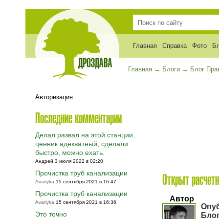
Главная
Справка
Фото
Б
Главная
→
Блоги
→
Блог Пра
Авторизация
Последние комментарии
Делал развал на этой станции,
ценник адекватный, сделали
быстро, можно ехать.
Андрей 3 июля 2022 в 02:20
Прочистка труб канализации
Открыт расчетн
Avariyka
15 сентября 2021 в 16:47
Прочистка труб канализации
Автор
Avariyka
15 сентября 2021 в 16:36
Опу
Это точно
Блог