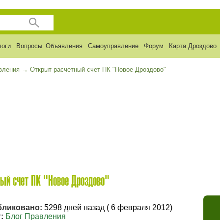
логи
Вопросы
Объявления
Самоуправление
Форум
Карта Дроздово
вления
→
Открыт расчетный счет ПК "Новое Дроздово"
ый счет ПК "Новое Дроздово"
бликовано:
5298 дней назад ( 6 февраля 2012)
:
Блог Правления