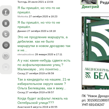
Толтлдь 29 июля 2021 в 13:04
Реда
Дмитрий
Я бы пришёл, но что-то не
пришёл.
Morkovka
27 октября 2020 в 18:23
Я бы пришёл, но что-то не
пришёл.
Даниил 27 октября 2020 в 18:18
Это не продление маршрута, а
дебилизм. как не было
маршрутки в новом дроздово так
и не...
elenadrozdovo
28 января 2020 в 17:11
А у нас какие-нибудь сдвиги есть
по асфальтированию улиц ?
Малиновую , это понятно...
Сосед 27 октября 2019 в 09:59
Так а кандидаты на нашем, 21-м
избирательном округе какие ?
Ольга Белевцова, как я вижу...
Сосед 27 октября 2019 в 09:57
ПК "Новое Дроздо
Когда будет асфальт лежать на
р/с 301500210800
Октябрьской улице???
УНП 691434247
Анастасия 9 августа 2019 в 00:55