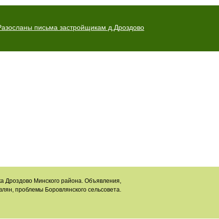
Разосланы письма застройщикам д.Дроздово
а Дроздово Минского района. Объявления,
влян, проблемы Боровлянского сельсовета.