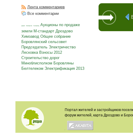
Лента комментариев
Все комментарии
Аукционы по продаже
Дороги
Кооператив
Газопровод
земли
М-стандарт
Дроздово
Химзавод
Общее собрание
Боровлянский сельсовет
Председатель
Электричество
Лесковка
Взносы
2012
Строительство дорог
Миноблисполком
Боровляны
Белтелеком
Электрификация
2013
Портал жителей и застройщиков поселк
форум жителей, карта Дроздово и Боро