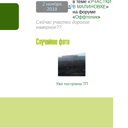
в теме «
УЧАСТКИ
2 ноября
В МАЛИНОВКЕ
»
2018
на форуме
«
Оффтопик
»
Сейчас участки дорогие
наверное??
Случайное фото
Уже построена ТП