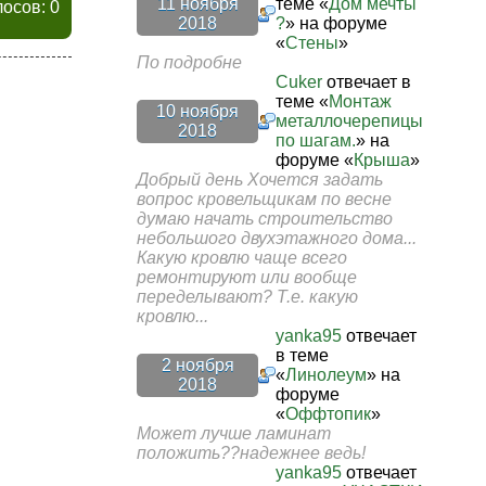
11 ноября
теме «
Дом мечты
лосов: 0
2018
?
» на форуме
«
Стены
»
По подробне
Cuker
отвечает в
теме «
Монтаж
10 ноября
металлочерепицы
2018
по шагам.
» на
форуме «
Крыша
»
Добрый день Хочется задать
вопрос кровельщикам по весне
думаю начать строительство
небольшого двухэтажного дома...
Какую кровлю чаще всего
ремонтируют или вообще
переделывают? Т.е. какую
кровлю...
yanka95
отвечает
в теме
2 ноября
«
Линолеум
» на
2018
форуме
«
Оффтопик
»
Может лучше ламинат
положить??надежнее ведь!
yanka95
отвечает