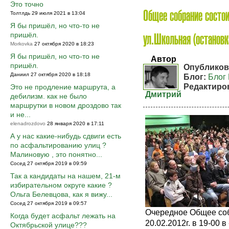
Это точно
Толтлдь 29 июля 2021 в 13:04
Общее собрание состо
Я бы пришёл, но что-то не
пришёл.
ул.Школьная (остановк
Morkovka
27 октября 2020 в 18:23
Я бы пришёл, но что-то не
Автор
пришёл.
Опубликов
Даниил 27 октября 2020 в 18:18
Блог:
Блог
Редактиро
Это не продление маршрута, а
Дмитрий
дебилизм. как не было
маршрутки в новом дроздово так
и не...
elenadrozdovo
28 января 2020 в 17:11
А у нас какие-нибудь сдвиги есть
по асфальтированию улиц ?
Малиновую , это понятно...
Сосед 27 октября 2019 в 09:59
Так а кандидаты на нашем, 21-м
избирательном округе какие ?
Ольга Белевцова, как я вижу...
Сосед 27 октября 2019 в 09:57
Очередное Общее соб
Когда будет асфальт лежать на
20.02.2012г. в 19-00
Октябрьской улице???