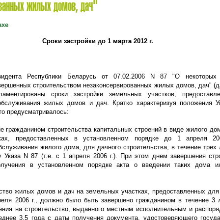
ованных жилых домов, дач"
axe
Сроки застройки до 1 марта
2012 г
.
зидента Республики Беларусь от 07.02.2006 N 87 "О некоторых
ершенных строительством незаконсервированных жилых домов, дач" (да
аментированы сроки застройки земельных участков, предоставл
обслуживания жилых домов и дач. Кратко характеризуя положения У
то предусматривалось:
ие гражданином строительства капитальных строений в виде жилого дом
тках, предоставленных в установленном порядке до 1 апреля
20
бслуживания жилого дома, для дачного строительства, в течение трех 
 Указа N 87 (т.е. с 1 апреля
2006 г
.). При этом днем завершения стр
олучения в установленном порядке акта о введении таких дома и
ьство жилых домов и дач на земельных участках, предоставленных для
преля
2006 г
., должно было быть завершено гражданином в течение 3 
ения на строительство, выданного местным исполнительным и распор
озднее 3,5 года с даты получения документа, удостоверяющего госуд