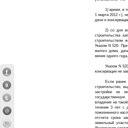
1) время, в 
1 марта
2012 г
.), 
дачи и консерваци
2) со дня в
строительства ка
строительством ж
Указом N 520. При
жилого дома, дач
менее одного года
Указом N 52
консервации не за
Если ранее 
строительство, в
застройки не м
государственную
владения на такой
течение 3 лет с 
пожизненного насл
отсчета срока за
земельный участо
Исключение соста