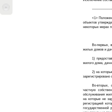
--------------------
<1> Положен
объектов утвержде
некоторых мерах п
Во-первых, 
жилых домов и дач
1) предоста
жилого дома, дачн
2) на котор
зарегистрировано
Во-вторых, 
частную собстве
обслуживания жил
на которые не за
регистрацией кот
государственной 