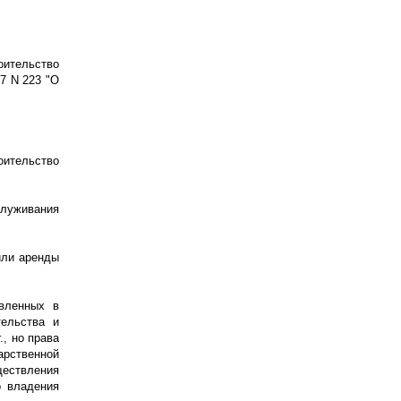
оительство
7 N 223 "О
оительство
служивания
или аренды
авленных в
тельства и
., но права
арственной
ществления
о владения