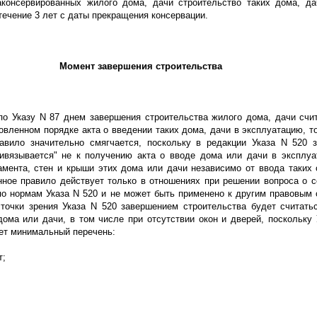
аконсервированных жилого дома, дачи строительство таких дома, д
течение 3 лет с даты прекращения консервации.
Момент завершения строительства
по Указу N 87 днем завершения строительства жилого дома, дачи счи
овленном порядке акта о введении таких дома, дачи в эксплуатацию, то
равило значительно смягчается, поскольку в редакции Указа N 520 
ривязывается" не к получению акта о вводе дома или дачи в эксплуа
мента, стен и крыши этих дома или дачи независимо от ввода таких 
нное правило действует только в отношениях при решении вопроса о 
по нормам Указа N 520 и не может быть применено к другим правовым 
 точки зрения Указа N 520 завершением строительства будет считать
дома или дачи, в том числе при отсутствии окон и дверей, поскольку 
ет минимальный перечень:
т;