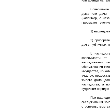
или аренды на так
Совершение 
дома или дачи, 
(например, с нез
прерывает течение
1) наследова
2) приобрет
дач с публичных т
В наследств
зависимости от 
наследовании зе
обслуживания жило
имущества, из кот
участок, предост
жилого дома, дач
наследства, а пр
судебном порядке 
При наследо
обслуживания жил
строительством з