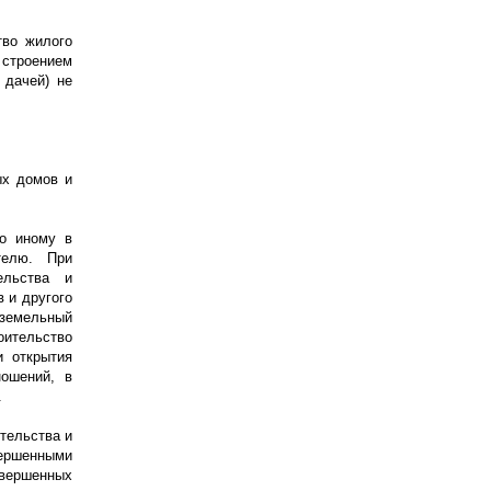
тво жилого
строением
 дачей) не
ых домов и
по иному в
телю. При
ельства и
 и другого
 земельный
оительство
и открытия
ношений, в
.
тельства и
вершенными
авершенных