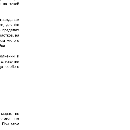
я на такой
гражданам
в, дач (за
в пределах
астков, на
вом жилого
йки.
олнений и
а, изъятия
до особого
 мерах по
 земельных
. При этом