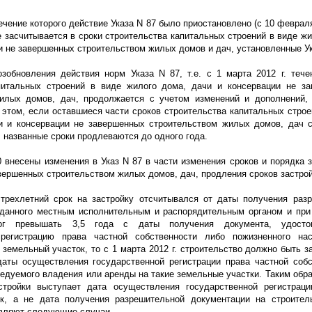
течение которого действие Указа N 87 было приостановлено (с 10 февра
не засчитывается в сроки строительства капитальных строений в виде ж
и не завершенных строительством жилых домов и дач, установленные Ук
озобновления действия норм Указа N 87, т.е. с 1 марта
2012 г
. тече
питальных строений в виде жилого дома, дачи и консервации не з
илых домов, дач, продолжается с учетом изменений и дополнений,
 этом, если оставшиеся части сроков строительства капитальных строе
и и консервации не завершенных строительством жилых домов, дач 
, названные сроки продлеваются до одного года.
0 внесены изменения в Указ N 87 в части изменения сроков и порядка з
вершенных строительством жилых домов, дач, продления сроков застройк
трехлетний срок на застройку отсчитывался от даты получения раз
ыданного местным исполнительным и распорядительным органом и при
ог превышать 3,5 года с даты получения документа, удосто
 регистрацию права частной собственности либо пожизненного на
 земельный участок, то с 1 марта
2012 г
. строительство должно быть з
даты осуществления государственной регистрации права частной собс
едуемого владения или аренды на такие земельные участки. Таким обра
стройки выступает дата осуществления государственной регистрац
к, а не дата получения разрешительной документации на строител
вляют следующие случаи.