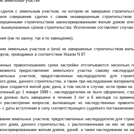
ие земельные участки.
сделок с земельным участком, на котором не завершено строительс
или совершение сделки с самим незавершенным строительством 
авершенными строительством законсервированными жилым домом или
 вышеуказанных сроков строительства. Исключение составляют случаи:
ния (как по закону, так и по завещанию);
ения земельных участков и (или) не завершенных строительством жил
оргов, проводимых в соответствии Указом N 87.
енных правоотношениях сроки застройки отсчитываются несколько 
момента предоставления земельного участка самому наследода
мельных участков, предоставленных наследодателю для строит
го дома, дачного строительства, а также при наследовании материалов
орых создается жилой дом, дача, в том числе в случае, если право на
авленный до 1 января
1999 г
., наследодателем не было оформлено, стр
и должно быть завершено в течение 3 лет и 6 месяцев со времен
и рассмотрении вопросов, вытекающих из наследственных правоот
- с даты вступления в силу соответствующего судебного постановления
вании земельных участков, предоставленных наследодателю для строи
ого дома, дачного строительства, с расположенными на них не за
аконсервированными жилым домом, дачей, а также наследовании не з