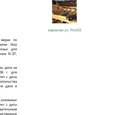
каркасник ул. Роз163
 мерах по
лее - Указ
енных для
каза N 87,
а, дачи на
06 г
. для
лет с даты
оительства
ли дачи в
 указанных
лет с даты
ядительным
арственную