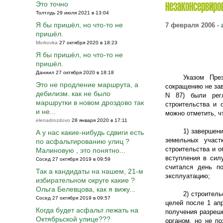
Это точно
незаконсервир
Толтлдь 29 июля 2021 в 13:04
Я бы пришёл, но что-то не
7 февраля 2006 -
пришёл.
Morkovka
27 октября 2020 в 18:23
Я бы пришёл, но что-то не
пришёл.
Даниил 27 октября 2020 в 18:18
Указом Пре
Это не продление маршрута, а
сокращению не зав
дебилизм. как не было
N 87) были регл
маршрутки в новом дроздово так
строительства и 
и не...
можно отметить, ч
elenadrozdovo
28 января 2020 в 17:11
1) завершен
А у нас какие-нибудь сдвиги есть
земельных учас
по асфальтированию улиц ?
строительства и о
Малиновую , это понятно...
вступления в силу
Сосед 27 октября 2019 в 09:59
считался день п
Так а кандидаты на нашем, 21-м
эксплуатацию;
избирательном округе какие ?
Ольга Белевцова, как я вижу...
2) строител
Сосед 27 октября 2019 в 09:57
целей после 1 а
Когда будет асфальт лежать на
получения разреш
Октябрьской улице???
органом, но не п