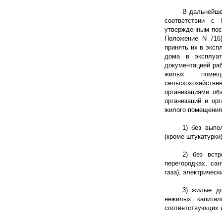
В дальнейше
соответствии с 
утвержденным пост
Положение N 716
принять их в эксп
дома в эксплуа
документацией ра
жилых помеще
сельскохозяйст
организациями об
организаций и ор
жилого помещения)
1) без выпо
(кроме штукатурки
2) без вст
перегородках, са
газа), электрическ
3) жилые до
нежилых капитал
соответствующих 