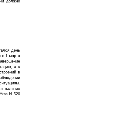
ачи должно
тался день
 с 1 марта
завершение
тацию, а к
строений в
соблюдении
ситуациям.
ся наличие
Указ N 520