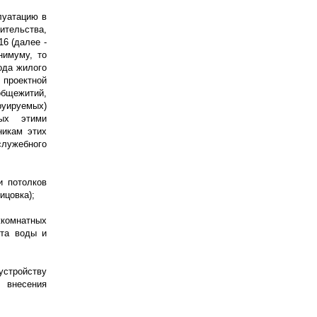
луатацию в
тельства,
6 (далее -
нимуму, то
ода жилого
проектной
общежитий,
ируемых)
мых этими
никам этих
служебного
и потолков
ицовка);
комнатных
ета воды и
устройству
 внесения