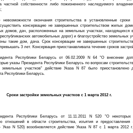
а частной собственности либо пожизненного наследуемого владени
;
е невозможности окончания строительства в установленные сроки 
существить консервацию не завершенных строительством жилых домо
х домов, дач, расположенных на земельных участках, находящихся 
республиканских автомобильных дорог) и благоустройство земельных уч
ены такие дом, дача. Срок консервации не завершенных строительст
 превышать 3 лет. Консервация приостанавливала течение сроков застро
зидента Республики Беларусь от 06.02.2009 N 64 "О внесении доп
орые указы Президента Республики Беларусь по вопросам строительств
 земельных участков" действие Указа N 87 было приостановлено 
та Республики Беларусь.
Сроки застройки земельных участков с 1 марта
2012 г
.
зидента Республики Беларусь от 11.11.2011 N 520 "О некоторых
ю отношений в области строительства, изъятия и предоставления
 - Указ N 520) возобновляется действие Указа N 87 с 1 марта
2012 г