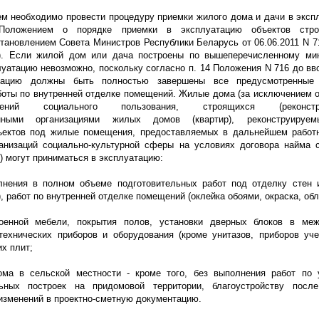
м необходимо провести процедуру приемки жилого дома и дачи в эксп
Положением о порядке приемки в эксплуатацию объектов строи
ановлением Совета Министров Республики Беларусь от 06.06.2011 N 71
). Если жилой дом или дача построены по вышеперечисленному ми
луатацию невозможно, поскольку согласно п. 14 Положения N 716 до вв
тацию должны быть полностью завершены все предусмотренные 
боты по внутренней отделке помещений. Жилые дома (за исключением 
ний социального пользования, строящихся (реконстру
венными организациями жилых домов (квартир), реконструируе
ъектов под жилые помещения, предоставляемых в дальнейшем работ
ганизаций социально-культурной сферы на условиях договора найма 
 могут приниматься в эксплуатацию:
лнения в полном объеме подготовительных работ под отделку стен 
), работ по внутренней отделке помещений (оклейка обоями, окраска, обл
роенной мебели, покрытия полов, установки дверных блоков в меж
нтехнических приборов и оборудования (кроме унитазов, приборов уч
их плит;
ма в сельской местности - кроме того, без выполнения работ по 
ьных построек на придомовой территории, благоустройству после
изменений в проектно-сметную документацию.