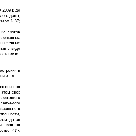
ля
2009 г
. до
илого дома,
азом N 87;
ние сроков
авершенных
 внесенных
ний в виде
составляют
астройки и
и и т.д.
решения на
 этом срок
веряющего
следуемого
авершено в
твенности,
зом, датой
ии прав на
ьство <1>.