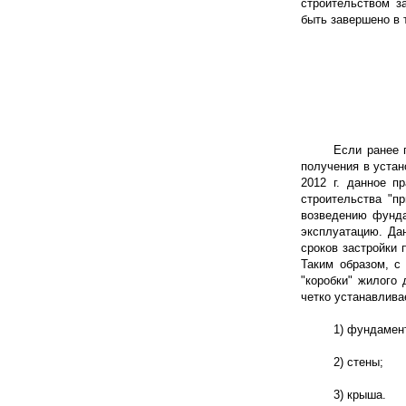
строительством з
быть завершено в 
Если ранее 
получения в устан
2012 г
. данное п
строительства "п
возведению фунда
эксплуатацию. Да
сроков застройки 
Таким образом, с
"коробки" жилого 
четко устанавлива
1) фундамен
2) стены;
3) крыша.