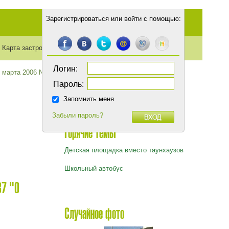
Зарегистрироваться
или
войти с помощью
:
Карта застройки
Транспорт
Статьи
Логин:
 марта 2006 N 87 "О некоторых мерах по сокращению не
Пароль:
Запомнить меня
Забыли пароль?
Горячие темы
Детская площадка вместо таунхаузов
Школьный автобус
87 "О
Случайное фото