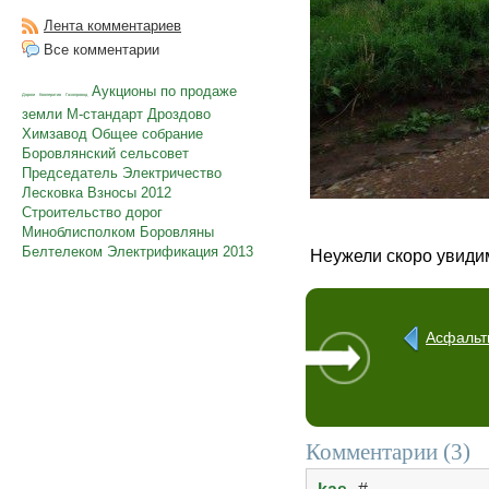
Лента комментариев
Все комментарии
Аукционы по продаже
Дороги
Кооператив
Газопровод
земли
М-стандарт
Дроздово
Химзавод
Общее собрание
Боровлянский сельсовет
Председатель
Электричество
Лесковка
Взносы
2012
Строительство дорог
Миноблисполком
Боровляны
Белтелеком
Электрификация
2013
Неужели скоро увиди
Асфальт
Комментарии (
3
)