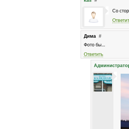
kas
#
Со стор
Ответи
Дима
#
Фото бы...
Ответить
Администрато