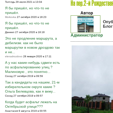
Толтлдь 29 июля 2021 в 13:04
На пер.2-й Рождестве
Я бы пришёл, но что-то не
пришёл.
Автор
Morkovka
27 октября 2020 в 18:23
Опуб
Я бы пришёл, но что-то не
Блог
пришёл.
Даниил 27 октября 2020 в 18:18
Администратор
Это не продление маршрута, а
дебилизм. как не было
маршрутки в новом дроздово так
и не...
elenadrozdovo
28 января 2020 в 17:11
А у нас какие-нибудь сдвиги есть
по асфальтированию улиц ?
Малиновую , это понятно...
Сосед 27 октября 2019 в 09:59
Так а кандидаты на нашем, 21-м
избирательном округе какие ?
Ольга Белевцова, как я вижу...
Сосед 27 октября 2019 в 09:57
Когда будет асфальт лежать на
Октябрьской улице???
Анастасия 9 августа 2019 в 00:55