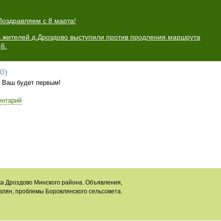
Поздравляем с 8 марта!
ь жителей д.Дроздово выступили против продления маршрута
6.
0
)
. Ваш будет первым!
ентарий
а Дроздово Минского района. Объявления,
влян, проблемы Боровлянского сельсовета.