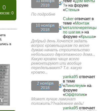
11 ноября
теме «
Дом мечты
2018
?
» на форуме
0
«
Стены
»
лосов: 0
По подробне
Cuker
отвечает в
теме «
Монтаж
10 ноября
металлочерепицы
2018
по шагам.
» на
вета
форуме «
Крыша
»
й.
Добрый день Хочется задать
шлись в
вопрос кровельщикам по весне
думаю начать строительство
небольшого двухэтажного дома...
Какую кровлю чаще всего
ремонтируют или вообще
переделывают? Т.е. какую
кровлю...
yanka95
отвечает
в теме
2 ноября
«
Линолеум
» на
2018
форуме
«
Оффтопик
»
Может лучше ламинат
положить??надежнее ведь!
yanka95
отвечает