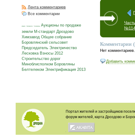
Лента комментариев
Все комментарии
Част
Аукционы по продаже
Дороги
Кооператив
Газопровод
№114
земли
М-стандарт
Дроздово
Химзавод
Общее собрание
Боровлянский сельсовет
Комментарии (
Председатель
Электричество
Нет комментариев
Лесковка
Взносы
2012
Строительство дорог
Добавить комм
Миноблисполком
Боровляны
Белтелеком
Электрификация
2013
Портал жителей и застройщиков поселк
форум жителей, карта Дроздово и Боро