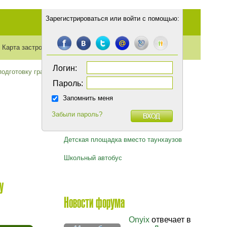
Зарегистрироваться
или
войти с помощью
:
Карта застройки
Транспорт
Статьи
Логин:
одготовку гравейных дорог в Дроздово.
Пароль:
Запомнить меня
Забыли пароль?
Горячие темы
Детская площадка вместо таунхаузов
Школьный автобус
у
Новости форума
Onyix
отвечает в