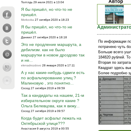
Автор
Толтлдь 29 июля 2021 в 13:04
Я бы пришёл, но что-то не
пришёл.
Morkovka
27 октября 2020 в 18:23
Я бы пришёл, но что-то не
Администрат
пришёл.
Даниил 27 октября 2020 в 18:18
По информации п
Это не продление маршрута, а
потрачено чуть бо
дебилизм. как не было
Больше всего ушл
маршрутки в новом дроздово так
184820 рублей. То
и не...
Вторая по затрат
elenadrozdovo
28 января 2020 в 17:11
Квадрат здесь вы
А у нас какие-нибудь сдвиги есть
Более подробно з
по асфальтированию улиц ?
Малиновую , это понятно...
Сосед 27 октября 2019 в 09:59
Так а кандидаты на нашем, 21-м
избирательном округе какие ?
Ольга Белевцова, как я вижу...
Сосед 27 октября 2019 в 09:57
Когда будет асфальт лежать на
Октябрьской улице???
Анастасия 9 августа 2019 в 00:55