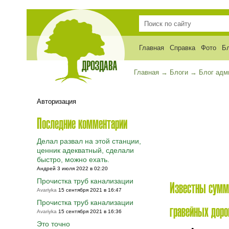
Главная
Справка
Фото
Б
Главная
→
Блоги
→
Блог адм
Авторизация
Последние комментарии
Делал развал на этой станции,
ценник адекватный, сделали
быстро, можно ехать.
Андрей 3 июля 2022 в 02:20
Прочистка труб канализации
Известны суммы
Avariyka
15 сентября 2021 в 16:47
Прочистка труб канализации
гравейных доро
Avariyka
15 сентября 2021 в 16:36
Это точно