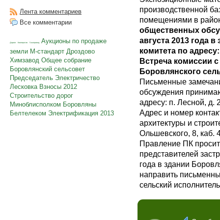
производственной ба
Лента комментариев
помещениями в район
Все комментарии
общественных обсуж
августа 2013 года 
Аукционы по продаже
Дороги
Кооператив
Газопровод
комитета по адресу: 
земли
М-стандарт
Дроздово
Химзавод
Общее собрание
Встреча комиссии с 
Боровлянский сельсовет
Боровлянского сель
Председатель
Электричество
Письменные замечани
Лесковка
Взносы
2012
обсуждения принимаю
Строительство дорог
адресу: п. Лесной, д. 
Миноблисполком
Боровляны
Адрес и номер контак
Белтелеком
Электрификация
2013
архитектуры и строите
Ольшевского, 8, каб. 4
Правление ПК просит 
представителей застр
года в здании Боровл
направить письменны
сельский исполнительн