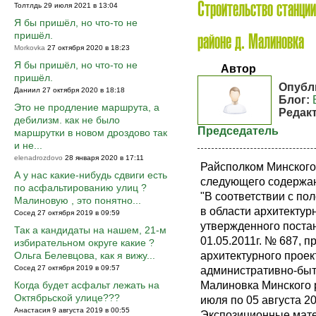
Толтлдь 29 июля 2021 в 13:04
Строительство станции
Я бы пришёл, но что-то не
пришёл.
районе д. Малиновка
Morkovka
27 октября 2020 в 18:23
Я бы пришёл, но что-то не
Автор
пришёл.
Опубл
Даниил 27 октября 2020 в 18:18
Блог:
Это не продление маршрута, а
Редак
дебилизм. как не было
Председатель
маршрутки в новом дроздово так
и не...
elenadrozdovo
28 января 2020 в 17:11
Райсполком Минского
А у нас какие-нибудь сдвиги есть
следующего содержа
по асфальтированию улиц ?
"В соответствии с п
Малиновую , это понятно...
в области архитектур
Сосед 27 октября 2019 в 09:59
утвержденного поста
Так а кандидаты на нашем, 21-м
01.05.2011г. № 687, 
избирательном округе какие ?
архитектурного проек
Ольга Белевцова, как я вижу...
Сосед 27 октября 2019 в 09:57
административно-быт
Малиновка Минского 
Когда будет асфальт лежать на
Октябрьской улице???
июля по 05 августа 20
Анастасия 9 августа 2019 в 00:55
Экспозиционные мате