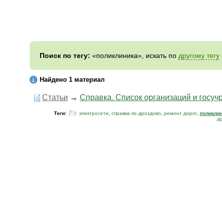
Поиск по тегу:
«поликлиника», искать по
другому тегу
Найдено 1 материал
Статьи
→
Справка. Список организаций и госуч
Теги:
электросети
,
справка по дроздово
,
ремонт дорог
,
поликли
д