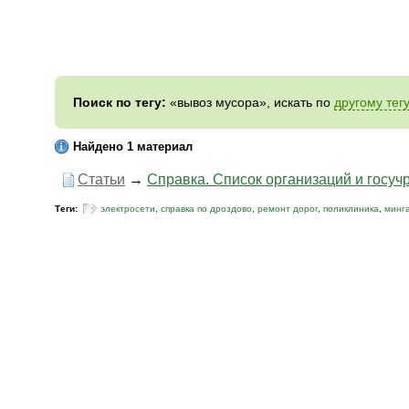
Поиск по тегу:
«вывоз мусора», искать по
другому тег
Найдено 1 материал
Статьи
→
Справка. Список организаций и госуч
Теги:
электросети
,
справка по дроздово
,
ремонт дорог
,
поликлиника
,
минг