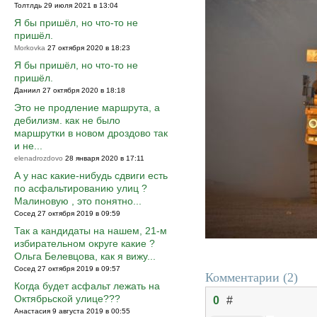
Толтлдь 29 июля 2021 в 13:04
Я бы пришёл, но что-то не
пришёл.
Morkovka
27 октября 2020 в 18:23
Я бы пришёл, но что-то не
пришёл.
Даниил 27 октября 2020 в 18:18
Это не продление маршрута, а
дебилизм. как не было
маршрутки в новом дроздово так
и не...
elenadrozdovo
28 января 2020 в 17:11
А у нас какие-нибудь сдвиги есть
по асфальтированию улиц ?
Малиновую , это понятно...
Сосед 27 октября 2019 в 09:59
Так а кандидаты на нашем, 21-м
избирательном округе какие ?
Ольга Белевцова, как я вижу...
Сосед 27 октября 2019 в 09:57
Комментарии (
2
)
Когда будет асфальт лежать на
Октябрьской улице???
0
#
Анастасия 9 августа 2019 в 00:55