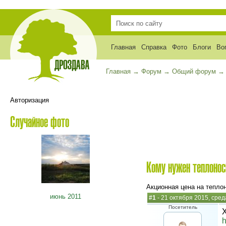
Главная
Справка
Фото
Блоги
Во
Главная
→
Форум
→
Общий форум
Авторизация
Случайное фото
Кому нужен теплонос
Акционная цена на тепло
июнь 2011
#1
- 21 октября 2015, сред
Посетитель
Х
h