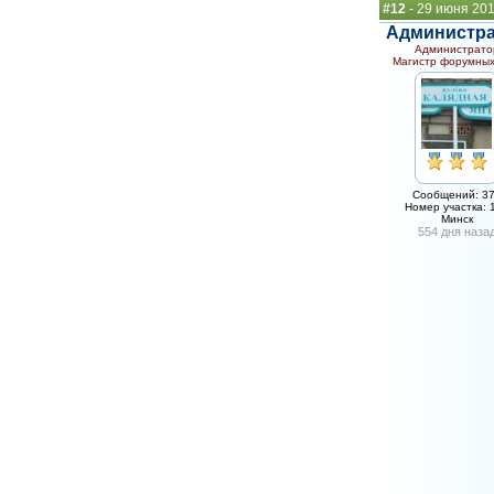
#12
- 29 июня 20
Администр
Администрато
Магистр форумных
Сообщений: 3
Номер участка: 
Минск
554 дня наза