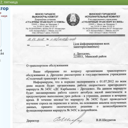
12, пятница
атор
р
 наук
74
184
д