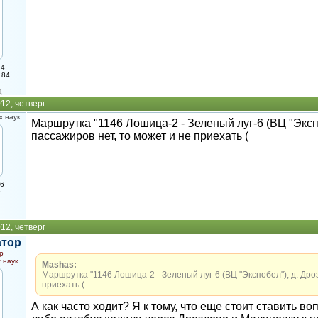
74
184
д
12, четверг
 наук
Маршрутка "1146 Лошица-2 - Зеленый луг-6 (ВЦ "Экспо
пассажиров нет, то может и не приехать (
16
:
12, четверг
атор
р
 наук
Mashas:
Маршрутка "1146 Лошица-2 - Зеленый луг-6 (ВЦ "Экспобел"); д. Дроз
приехать (
А как часто ходит? Я к тому, что еще стоит ставить в