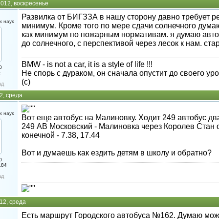
012, воскресенье
Развилка от БИГЗЗА в нашу сторону давно требует ре
 наук
минимум. Кроме того по мере сдачи солнечного дума
как минимум по пожарным нормативам. я думаю авто
до солнечного, с перспективой через лесок к нам. ст
BMW - is not a car, it is a style of life !!!
0
Не спорь с дураком, он сначала опустит до своего ур
:
(с)
ад
2, среда
 наук
Вот еще автобус на Малиновку. Ходит 249 автобус два
249 АВ Московский - Малиновка через Королев Стан о
конечной - 7.38, 17.44
Вот и думаешь как ездить детям в школу и обратно?
0
184
ад
12, среда
Есть маршрут Городского автобуса №162. Думаю мож