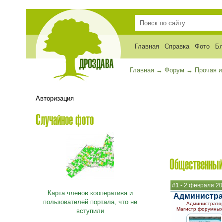
Главная
Справка
Фото
Б
Главная
→
Форум
→
Прочая 
Авторизация
Случайное фото
Общественный
#1
- 2 февраля 20
Карта членов кооператива и
Администр
пользователей портала, что не
Администрато
Магистр форумных
вступили