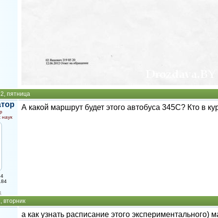
12, пятница
атор
А какой маршрут будет этого автобуса 345C? Кто в ку
р
 наук
74
184
д
, вторник
а как узнать расписание этого экспериментального) 