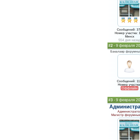
Сообщений: 3
Номер участка: 
Минск
554 дня наза
#2
- 9 февраля 20
Бакалавр форумных
Сообщений: 1
Номер участка
Оффлайн
#3
- 9 февраля 20
Администр
Администрато
Магистр форумных