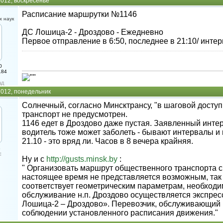
012, воскресенье
Расписание маршрутки №1146
 наук
ДС Лошица-2 - Дроздово - Ежедневно
Первое отправление в 6:50, последнее в 21:10/ интер
0
184
ад
2012, понедельник
Солнечный, согласно Минсктрансу, "в шаговой доступн
транспорт не предусмотрен.
1146 едет в Дроздово даже пустая. Заявленный интер
водитель тоже может заболеть - бывают интервалы и 
21.10 - это вряд ли. Часов в 8 вечера крайняя.
3
:
Ну и с
http://gusts.minsk.by
:
" Организовать маршрут общественного транспорта 
настоящее время не представляется возможным, так к
соответствует геометрическим параметрам, необход
обслуживание н.п. Дроздово осуществляется экспр
Лошица-2 – Дроздово». Перевозчик, обслуживающий 
соблюдении установленного расписания движения."