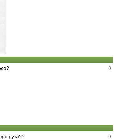
рсе?
0
маршрута??
0