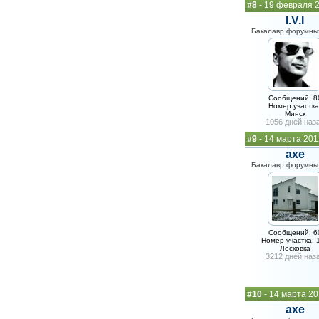
#8
- 19 февраля 2
I.V.I
Бакалавр форумных
Сообщений: 8
Номер участка
Минск
1056 дней наз
#9
- 14 марта 201
axe
Бакалавр форумных
Сообщений: 6
Номер участка: 
Лесковка
3212 дней наз
#10
- 14 марта 20
axe