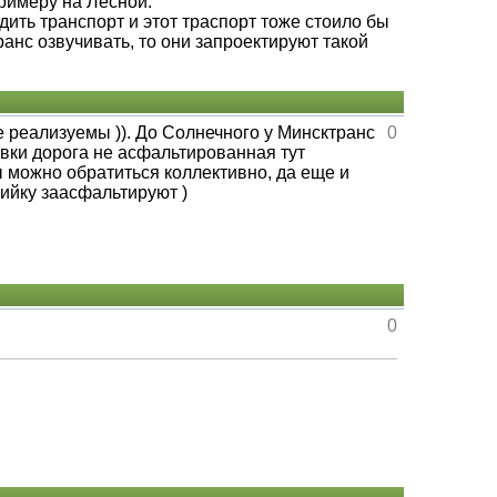
римеру на Лесной.
дить транспорт и этот траспорт тоже стоило бы
анс озвучивать, то они запроектируют такой
 реализуемы )). До Солнечного у Минсктранс
0
овки дорога не асфальтированная тут
ы можно обратиться коллективно, да еще и
ийку заасфальтируют )
0