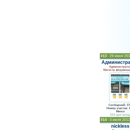
#13
- 29 июня 20
Администр
Администрато
Магистр форумных
Сообщений: 3
Номер участка: 
Минск
554 дня наза
#14
- 3 июля 2012
nickless