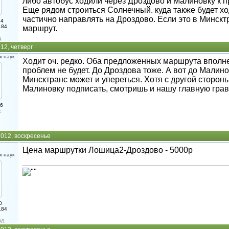
либо автобус ходили через Дроздово и Малиновку к п
Еще рядом строиться Солнечный. куда также будет хо
частично направлять на Дроздово. Если это в Минсктр
74
184
маршрут.
д
12, четверг
 наук
Ходит оч. редко. Оба предложенных маршрута вполне
проблем не будет. До Дроздова тоже. А вот до Малин
Минсктранс может и упереться. Хотя с другой сторон
Малиновку подписать, смотришь и нашу главную грав
16
:
012, воскресенье
Цена маршрутки Лошица2-Дроздово - 5000р
 наук
0
184
ад