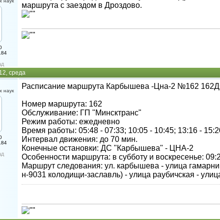
 наук
маршрута с заездом в Дроздово.
0
184
ад
12, среда
Расписание маршрута Карбышева -Цна-2 №162 162
 наук
Номер маршрута: 162
Обслуживание: ГП "Минсктранс"
Режим работы: ежедневно
Время работы: 05:48 - 07:33; 10:05 - 10:45; 13:16 - 15:2
0
Интервал движения: до 70 мин.
184
Конечные остановки: ДС "Карбышева" - ЦНА-2
ад
Особенности маршрута: в субботу и воскресенье: 09:2
Маршрут следования: ул. карбышева - улица гамарник
н-9031 колодищи-заславль) - улица раубичская - ули