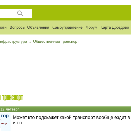
логи
Вопросы
Объявления
Самоуправление
Форум
Карта Дроздово
инфраструктура
→
Общественный транспорт
 транспорт
12, четверг
атор
Может кто подскажет какой транспорт вообще ездит в
р
и т.п.
 наук