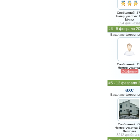
Сообщений: 3
Номер участка: 
Минск
554 дня наза
#4
- 9 февраля 20
Бакалавр форумных
Сообщений: 1
Номер участка
Оффлайн
#5
- 12 февраля 2
axe
Бакалавр форумных
Сообщений: 6
Номер участка: 
Лесковка
3212 дней наз