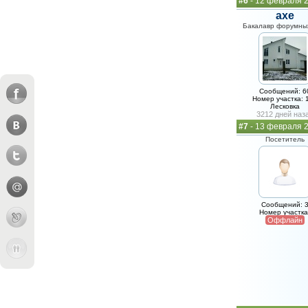
#6
- 12 февраля 2
axe
Бакалавр форумных
Сообщений: 6
Номер участка: 
Лесковка
3212 дней наз
#7
- 13 февраля 
Посетитель
Сообщений: 
Номер участка
Оффлайн