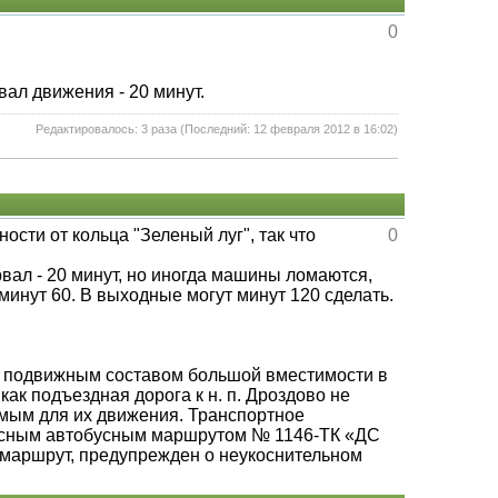
0
вал движения - 20 минут.
Редактировалось: 3 раза (Последний: 12 февраля 2012 в 16:02)
ости от кольца "Зеленый луг", так что
0
вал - 20 минут, но иногда машины ломаются,
минут 60. В выходные могут минут 120 сделать.
с подвижным составом большой вместимости в
ак подъездная дорога к н. п. Дроздово не
имым для их движения. Транспортное
ессным автобусным маршрутом № 1146-ТК «ДС
маршрут, предупрежден о неукоснительном