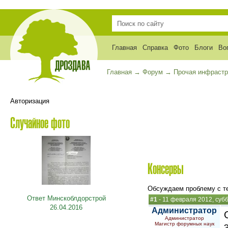
Главная
Справка
Фото
Блоги
Во
Главная
→
Форум
→
Прочая инфрастр
Авторизация
Случайное фото
Консервы
Обсуждаем проблему с те
Ответ Минскоблдорстрой
#1
- 11 февраля 2012, суб
26.04.2016
Администратор
Администратор
Магистр форумных наук