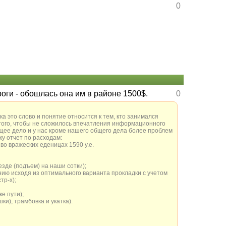
0
оги - обошлась она им в районе 1500$.
0
ерняка это слово и понятие относится к тем, кто занимался
А для того, чтобы не сложилось впечатления информационного
бщее дело и у нас кроме нашего общего дела более проблем
у отчет по расходам:
 во вражеских еденицах 1590 у.е.
ъезде (подъем) на наши сотки);
ению исходя из оптимального варианта прокладки с учетом
тр-х);
ке пути);
ки), трамбовка и укатка).