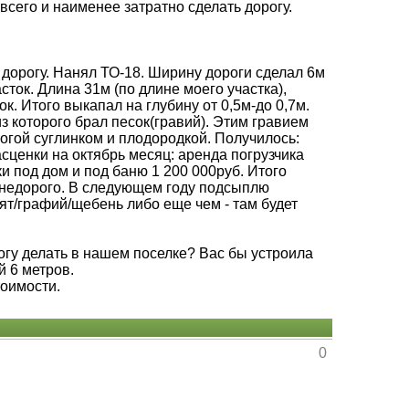
 всего и наименее затратно сделать дорогу.
 дорогу. Нанял ТО-18. Ширину дороги сделал 6м
сток. Длина 31м (по длине моего участка),
ок. Итого выкапал на глубину от 0,5м-до 0,7м.
з которого брал песок(гравий). Этим гравием
огой суглинком и плодородкой. Получилось:
сценки на октябрь месяц: аренда погрузчика
ки под дом и под баню 1 200 000руб. Итого
о недорого. В следующем году подсыплю
т/графий/щебень либо еще чем - там будет
рогу делать в нашем поселке? Вас бы устроила
й 6 метров.
тоимости.
0