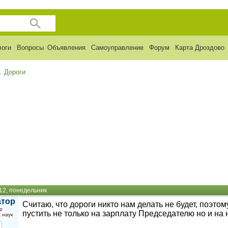
логи
Вопросы
Объявления
Самоуправление
Форум
Карта Дроздово
→
Дороги
12, понедельник
атор
Считаю, что дороги никто нам делать не будет, поэт
р
пустить не только на зарплату Председателю но и на 
 наук