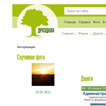
Главная
Справка
Фото
Б
Главная
→
Форум
→
Дороги
Авторизация
Случайное фото
Дороги
#1
- 30 января 20
18.04.2012
Администр
Администрато
Магистр форумных