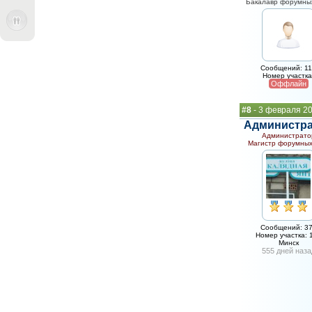
Бакалавр форумных
Сообщений: 1
Номер участка
Оффлайн
#8
- 3 февраля 2
Администр
Администрато
Магистр форумных
Сообщений: 3
Номер участка: 
Минск
555 дней наза