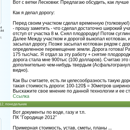
Вот с ветки Лесковки: Предлагаю обсудить, как лучше
Как я делал дорогу:
Перед своим участком сделал временную (толковую!)
74
- прошу заметить - что сделал достаточно широкий уча
184
отступ от участка 8 м. Снял плодородку! Потом суглин
д
Далее Между участком и дорогой выкопал котлован, и
засыпал дорогу. Позже засыпал котлован рядом с дор
определенное перемещение земли. Дорога готова! Ра
175 тыс/час. Я отдал за эту работу + снятие плодород
дорога стала мне 900тыс (100 долларов). Считаю эт
дополнительно чем-нибудь твердым (Асфальтогрануля
видно).
Как Вы считаете, есть ли целесообразность такую до
такая стоимость дороги: 100-120$ = 30метров ширино
Выскажите свое мнение по данной технологии и ее с
Ссылка
12, понедельник
Вот документы по воде, газу и т.п.
ПК "Городище 2012"
Примерная стоимость, устав, сметы, планы ...