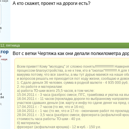
 наук
А кто скажет, проект на дороги есть?
16
:
012, пятница
атор
Вот с ветки Чертяжа как они делали полкилометра дор
р
 наук
Всем привет! Кому "молодец" эт сложно понять!!!!!!!!!!!!!!!!!!!!!! Нав
процессом благоустройства, а не к тем, кто в "окопах"!!!!!!!!!!!!!! 
вакуума потому, что все заняты, а мы тут дурью маемся на наше о
и вопросов решать не приходится пот ходу жизни, сообщаю и довож
1. Сдало деньги 36 человек. сумма в родной валюте - 4 935 000 руб.
2. по работе и материалам:
а) работа ТО-шки всего 25,5 часов, в том числе:
74
15.04.2011 г. - 3 часа (разброс смеси, ПГС, трамбовка и укатка на в
184
16.04.2011 г. - 11 часов (прокладка дороги по выбранному направл
участков сдавших деньги (см. карту и инфу по сдаче денег на пред. с
д
17.04.2011 г. - 7 часов (то же, что и 16-го);
18.04.2011 г. - 1 час (то же, что и 17-го - окончание работ по проклад
28.04.2011 г. - 3,5 часа (разброс смеси, фрезерата (асфальтной крош
стоимость часа работы ТО-шки - 40 у.е.
б) материалы:
фрезерат (асфальтная крошка) - 12 м куб. - 150 у.е.