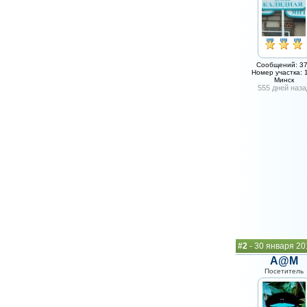
Сообщений: 3
Номер участка: 
Минск
555 дней наза
#2
- 30 января 20
A@M
Посетитель