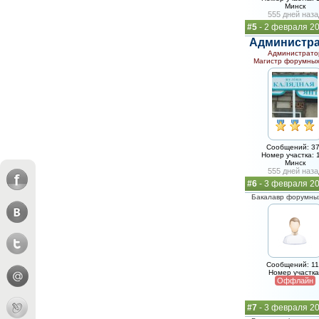
Минск
555 дней наза
#5
- 2 февраля 20
Администр
Администрато
Магистр форумных
Сообщений: 3
Номер участка: 
Минск
555 дней наза
#6
- 3 февраля 2
Бакалавр форумных
Сообщений: 1
Номер участка
Оффлайн
#7
- 3 февраля 2