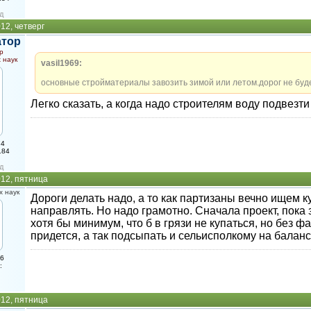
д
12, четверг
атор
р
 наук
vasil1969:
основные стройматериалы завозить зимой или летом.дорог не будет
Легко сказать, а когда надо строителям воду подвезт
74
184
д
012, пятница
 наук
Дороги делать надо, а то как партизаны вечно ищем 
направлять. Но надо грамотно. Сначала проект, пока 
хотя бы минимум, что б в грязи не купаться, но без ф
придется, а так подсыпать и сельисполкому на баланс
16
:
012, пятница