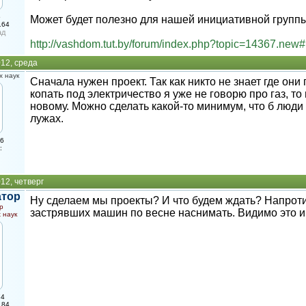
5
Может будет полезно для нашей инициативной групп
164
ад
http://vashdom.tut.by/forum/index.php?topic=14367.new
12, среда
 наук
Сначала нужен проект. Так как никто не знает где они
копать под электричество я уже не говорю про газ, т
новому. Можно сделать какой-то минимум, что б люди 
лужах.
16
:
12, четверг
атор
Ну сделаем мы проекты? И что будем ждать? Напроти
р
застрявших машин по весне наснимать. Видимо это и
 наук
74
184