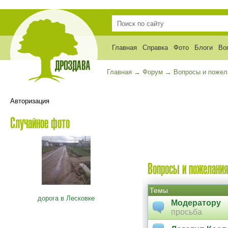
Главная
Справка
Фото
Блоги
Во
Главная
→
Форум
→
Вопросы и пожел
Авторизация
Случайное фото
Вопросы и пожелани
Темы
дорога в Лесковке
Модератору
просьба