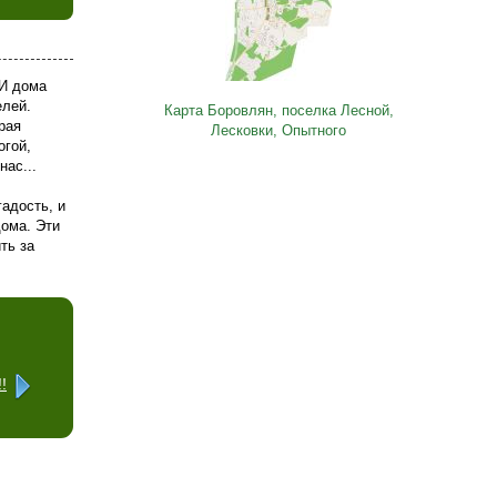
 И дома
елей.
Карта Боровлян, поселка Лесной,
рая
Лесковки, Опытного
огой,
ас...
гадость, и
дома. Эти
ть за
!