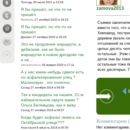
Толтлдь 29 июля 2021 в 13:04
zamova2013
Я бы пришёл, но что-то не
пришёл.
Morkovka
27 октября 2020 в 18:23
Съемки закончили
Я бы пришёл, но что-то не
вместо того, что
пришёл.
Химзавод, построе
Даниил 27 октября 2020 в 18:18
деревни (возле х
отсыпанной за сч
Это не продление маршрута, а
целых десять чел
дебилизм. как не было
остальные. Этим о
маршрутки в новом дроздово так
деток они бы тож
и не...
остальные тоже бе
elenadrozdovo
28 января 2020 в 17:11
всех десятерых. 
А у нас какие-нибудь сдвиги есть
по асфальтированию улиц ?
Малиновую , это понятно...
Сосед 27 октября 2019 в 09:59
Так а кандидаты на нашем, 21-м
избирательном округе какие ?
Ольга Белевцова, как я вижу...
Сосед 27 октября 2019 в 09:57
Когда будет асфальт лежать на
Комментарии (
Октябрьской улице???
Нет комментариев
Анастасия 9 августа 2019 в 00:55