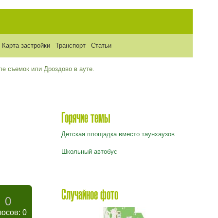
Карта застройки
Транспорт
Статьи
ле съемок или Дроздово в ауте.
Горячие темы
Детская площадка вместо таунхаузов
Школьный автобус
Случайное фото
0
лосов: 0