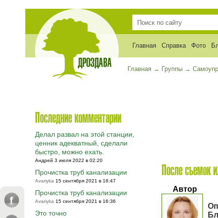
Главная
Справка
Фото
Б
Главная
→
Группы
→
Самоупр
Последние комментарии
Делал развал на этой станции,
ценник адекватный, сделали
быстро, можно ехать.
Андрей 3 июля 2022 в 02:20
После съемок и
Прочистка труб канализации
Avariyka
15 сентября 2021 в 16:47
Автор
Прочистка труб канализации
Avariyka
15 сентября 2021 в 16:36
Оп
Это точно
Бл