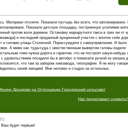
сь. Материал отсняли. Показали пустырь без всего, что запланировано.
 запланировано. Показали детскую площадку, построенную усилиями жит
нный против воли деревни. Остановку маршрутного такси в трех км от к
имзавода) и последний проданный аукционный участок с вполне себе дор
ет и силами улицы Столичной. Порассуждали о самоуправлении. И было н
овек. А мимо нас туда-суда с неестественным вывертом головы ездили
стальным тоже нужна дорога и гарантии, что не построят какую-нибудь 
е с удовольствием посадили бы в автобус и помахали ручкой из окошка 
спокоятся, что там за забором химзавода, типографии. Я не могу говори
Поделюсь своей эмоцией. Мне неловко и стыдно за остальных.
Меняю Дроздово на Острошицко-Городокский сельсовет
Нас продолжают снимать!!
0
)
. Ваш будет первым!