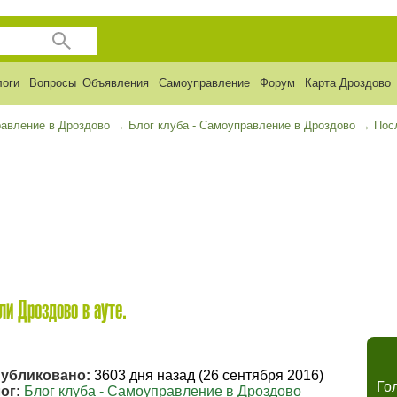
логи
Вопросы
Объявления
Самоуправление
Форум
Карта Дроздово
авление в Дроздово
→
Блог клуба - Самоуправление в Дроздово
→
Пос
ли Дроздово в ауте.
убликовано:
3603 дня назад (26 сентября 2016)
Го
ог:
Блог клуба - Самоуправление в Дроздово