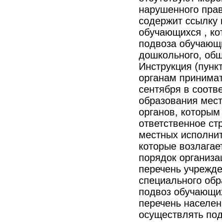
нарушенного пра
содержит ссылку 
обучающихся , ко
подвоза обучающ
дошкольного, общ
Инструкция (пунк
органам принимат
сентября в соотв
образования мес
органов, которым
ответственное ст
местных исполнит
которые возлагае
порядок организа
перечень учрежде
специального обр
подвоз обучающи
перечень населен
осуществлять по