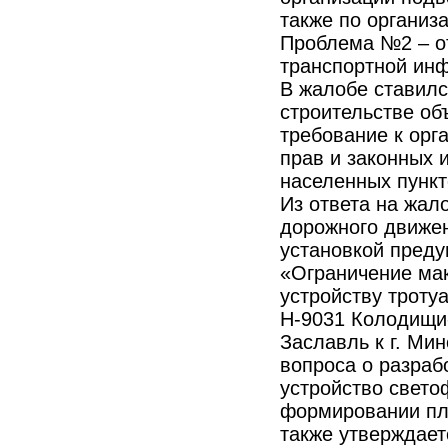
также по организ
Проблема №2 – от
транспортной ин
В жалобе ставилс
строительстве об
требование к орг
прав и законных 
населенных пункт
Из ответа на жал
дорожного движен
установкой пред
«Ограничение мак
устройству троту
Н-9031 Колодищи
Заславль к г. Ми
вопроса о разраб
устройство свето
формировании пла
также утверждает