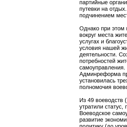
партийные органи
путевки на отдых
подчинением мес
Однако при этом 
вокруг места жит
услугах и благоу
условия нашей жи
деятельности. Со
потребностей жит
самоуправления.
Админреформа про
установилась тре
полномочия воево
Из 49 воеводств 
утратили статус,
Воеводское самоу
развитие экономи
политику (до уро