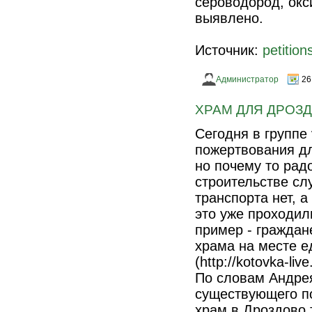
сероводород, окс
выявлено.
Источник:
petition
Администратор
26
ХРАМ ДЛЯ ДРОЗ
Сегодня в группе
пожертвования дл
но почему то рад
строительстве сл
транспорта нет, а
это уже проходил
пример - граждан
храма на месте е
(http://kotovka-live
По словам Андрея
существующего по
храм в Дроздово т