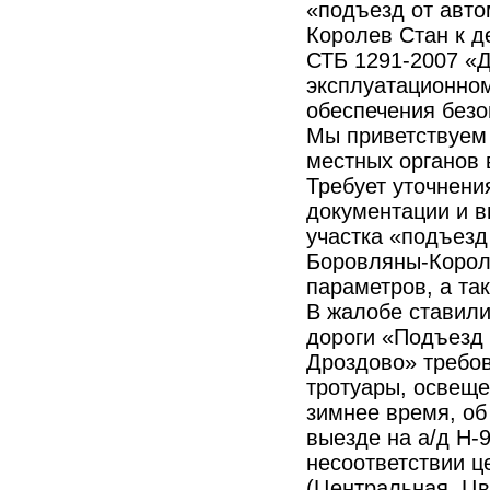
«подъезд от авт
Королев Стан к д
СТБ 1291-2007 «Д
эксплуатационно
обеспечения безо
Мы приветствуем
местных органов 
Требует уточнени
документации и 
участка «подъезд
Боровляны-Короле
параметров, а та
В жалобе ставили
дороги «Подъезд 
Дроздово» требов
тротуары, освеще
зимнее время, об
выезде на а/д Н-
несоответствии ц
(Центральная, Цв