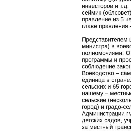
инвесторов и т.д.
сеймик (облсовет)
правление из 5 ч
главе правления 
Представителем ц
министра) в воев
полномочиями. О
программы и прое
соблюдение закон
Воеводство – сам
единица в стране
сельских и 65 гор
нашему – местные
сельские (несколь
город) и градо-с
Администрации гм
детских садов, у
за местный транс