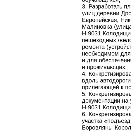
3. Разработать п
улиц деревни Дро
Европейская, Ник
Малиновка (улица
Н-9031 Колодищи-
пешеходных /вело
ремонта (устройс
необходимом для 
и для обеспечени
и проживающих;
4. Конкретизиров
вдоль автодороги
прилегающей к по
5. Конкретизиров
документации на 
Н-9031 Колодищи
6. Конкретизиров
участка «подъезд
Боровляны-Короле