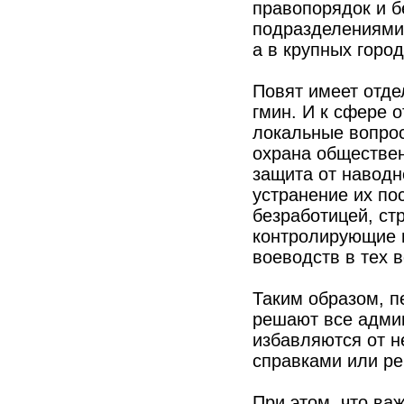
правопорядок и б
подразделениями 
а в крупных горо
Повят имеет отде
гмин. И к сфере 
локальные вопро
охрана обществен
защита от наводн
устранение их по
безработицей, ст
контролирующие и
воеводств в тех 
Таким образом, п
решают все адми
избавляются от н
справками или р
При этом, что ва