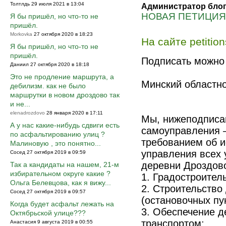
Толтлдь 29 июля 2021 в 13:04
Администратор блог
НОВАЯ ПЕТИЦИЯ
Я бы пришёл, но что-то не
пришёл.
Morkovka
27 октября 2020 в 18:23
На сайте petitio
Я бы пришёл, но что-то не
пришёл.
Подписать можно
Даниил 27 октября 2020 в 18:18
Это не продление маршрута, а
Минский областно
дебилизм. как не было
маршрутки в новом дроздово так
и не...
elenadrozdovo
28 января 2020 в 17:11
Мы, нижеподписа
А у нас какие-нибудь сдвиги есть
самоуправления –
по асфальтированию улиц ?
требованием об 
Малиновую , это понятно...
управления всех 
Сосед 27 октября 2019 в 09:59
деревни Дроздов
Так а кандидаты на нашем, 21-м
избирательном округе какие ?
1. Градостроител
Ольга Белевцова, как я вижу...
2. Строительство
Сосед 27 октября 2019 в 09:57
(остановочных пун
Когда будет асфальт лежать на
3. Обеспечение 
Октябрьской улице???
транспортом;
Анастасия 9 августа 2019 в 00:55