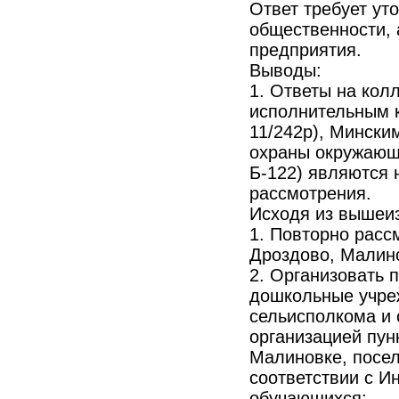
Ответ требует ут
общественности, 
предприятия.
Выводы:
1. Ответы на кол
исполнительным к
11/242р), Мински
охраны окружающе
Б-122) являются 
рассмотрения.
Исходя из вышеи
1. Повторно расс
Дроздово, Малино
2. Организовать 
дошкольные учре
сельисполкома и 
организацией пун
Малиновке, посел
соответствии с И
обучающихся;