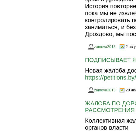
История повторяет
пока мы не извле
контролировать п
заниматься, и бе
Дроздово, мы пос
zamova2013
2 авг
ПОДПИСЫВАЕТ 
Новая жалоба дос
https://petitions.by
zamova2013
20 ию
ЖАЛОБА ПО ДОР
РАССМОТРЕНИЯ
Коллективная жал
органов власти