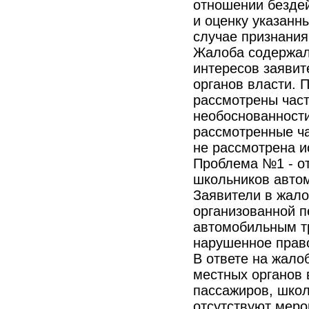
отношении безде
и оценку указанн
случае признани
Жалоба содержала
интересов заяви
органов власти. 
рассмотрены част
необоснованности
рассмотренные ча
не рассмотрена и
Проблема №1 - от
школьников авто
Заявители в жало
организованной п
автомобильным т
нарушенное прав
В ответе на жало
местных органов 
пассажиров, школ
отсутствуют меро