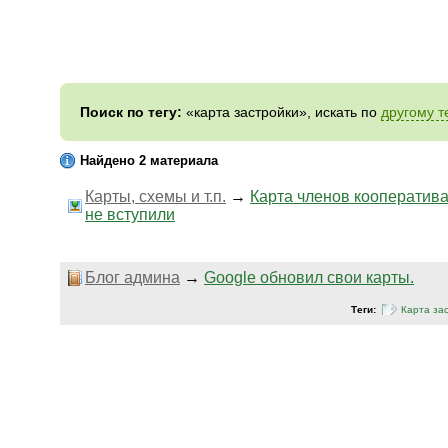
Поиск по тегу:
«карта застройки», искать по
другому т
Найдено 2 материала
Карты, схемы и т.п.
→
Карта членов кооператива
не вступили
Блог админа
→
Google обновил свои карты.
Теги:
Карта за