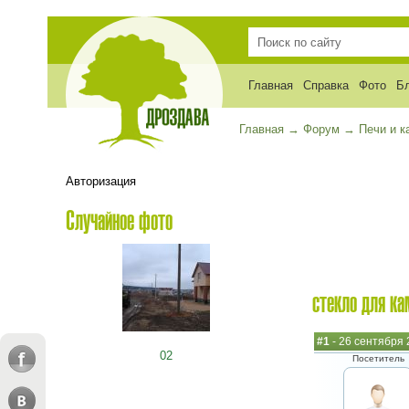
Главная
Справка
Фото
Б
Главная
→
Форум
→
Печи и 
Авторизация
Случайное фото
стекло для ка
#1
- 26 сентября 
02
Посетитель