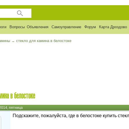
логи
Вопросы
Объявления
Самоуправление
Форум
Карта Дроздово
камины
→
стекло для камина в белостоке
мина в белостоке
2014, пятница
Подскажите, пожалуйста, где в белостоке купить стек