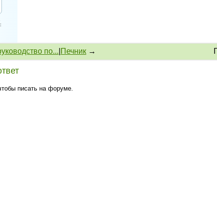
1
:
уководство по...
|
Печник
→
ответ
 чтобы писать на форуме.