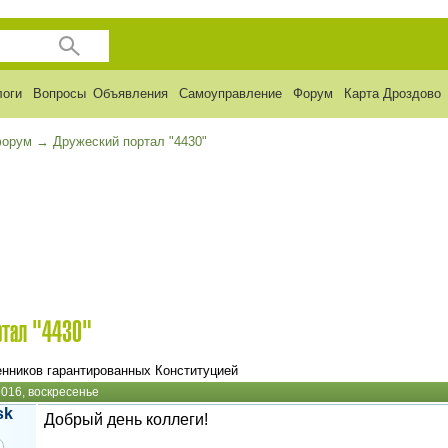
логи
Вопросы
Объявления
Самоуправление
Форум
Карта Дроздово
форум
→
Дружеский портал "4430"
ртал "4430"
енников гарантированных Конституцией
016, воскресенье
sk
Добрый день коллеги!