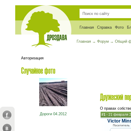
Главная
Справка
Фото
Б
Главная
→
Форум
→
Общий 
Авторизация
Случайное фото
Дружеский по
О правах собств
Дороги 04.2012
#1
- 21 февраля 2
Victor Min
Посетитель