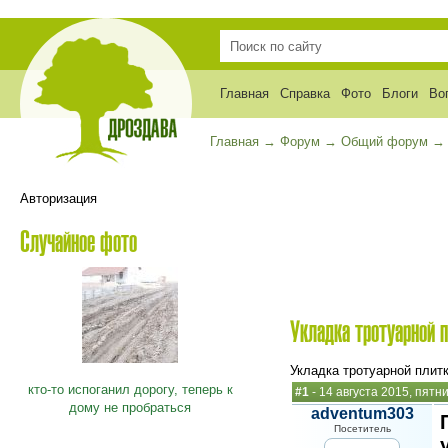
Главная
Справка
Фото
Блоги
Во
Главная
→
Форум
→
Общий форум
Авторизация
Случайное фото
Укладка тротуарной 
Укладка тротуарной плит
кто-то испоганил дорогу, теперь к
#1
- 14 августа 2015, пятн
дому не пробраться
adventum303
Посетитель