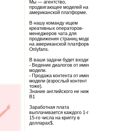
Мы — агентство,
продвигающее моделей на
американской платформе.
В нашу команду ищем
креативных операторов-
менеджеров чата для
продвижения страниц моделей
на американской платформе
Onlyfans.
В ваши задачи будет входить:
- Ведение диалогов от имени
модели.
- Продажа контента от имени
модели (взрослый контент
тоже).
Знание английского не ниже
B1
Заработная плата
выплачивается каждого 1-го и
15-го числа на крипту в
долларах$.