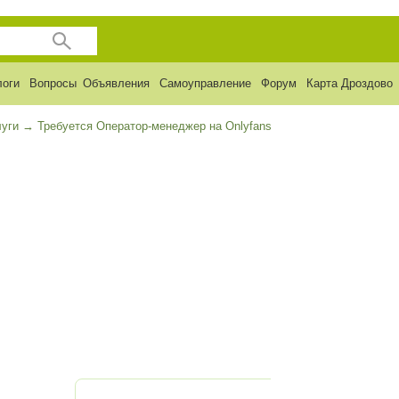
логи
Вопросы
Объявления
Самоуправление
Форум
Карта Дроздово
луги
→
Требуется Оператор-менеджер на Onlyfans