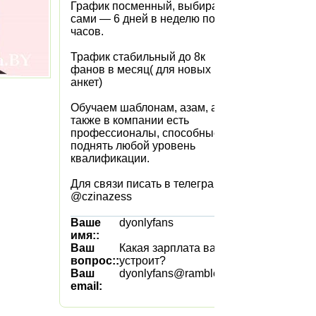
График посменный, выбираете
сами — 6 дней в неделю по 8
часов.
Трафик стабильный до 8к
фанов в месяц( для новых
анкет)
Обучаем шаблонам, азам, а
также в компании есть
профессионалы, способные
поднять любой уровень
квалификации.
Для связи писать в телеграмм
@czinazess
Ваше
dyonlyfans
имя::
Ваш
Какая зарплата вас
вопрос::
устроит?
Ваш
dyonlyfans@rambler.ru
email: