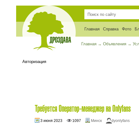
Главная
Справка
Фото
Б
Главная
→
Объявления
→
Ус
Авторизация
Требуется Оператор-менеджер на Onlyfans
3 июня 2023
1097
Минск
dyonlyfans