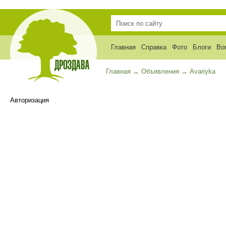
Главная
Справка
Фото
Блоги
Во
Главная
→
Объявления
→
Avariyka
Авторизация