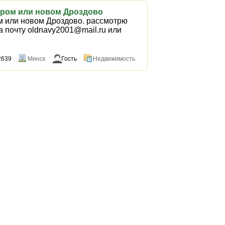
аром или новом Дроздово
м или новом Дроздово. рассмотрю
а почту oldnavy2001@mail.ru или
2639
Минск
Гость
Недвижимость