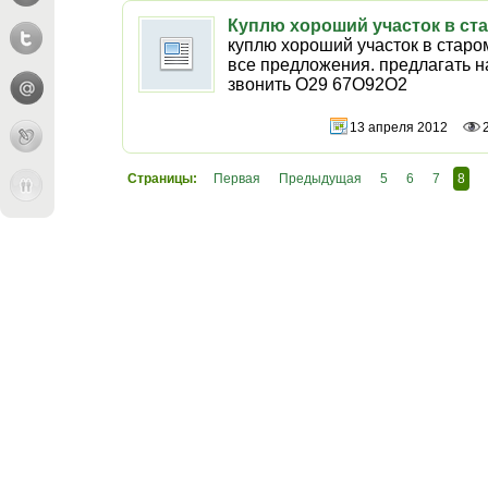
Куплю хороший участок в ст
куплю хороший участок в старо
все предложения. предлагать н
звонить О29 67О92O2
13 апреля 2012
Страницы:
Первая
Предыдущая
5
6
7
8