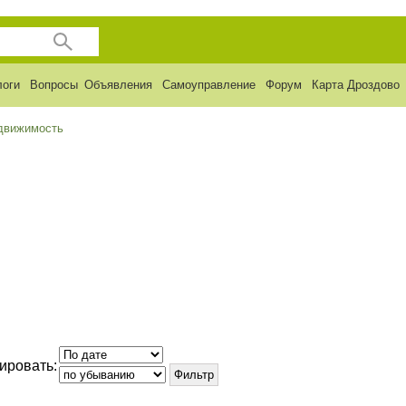
логи
Вопросы
Объявления
Самоуправление
Форум
Карта Дроздово
движимость
ировать: